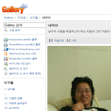
Gallery
지각생
식구들
내꺼야
내꺼야
고급 검색
냥이의 사랑을 독점하고자 하는 지음과 그런 지음의
Fotokasten.de에서 출력
처음으로
이전
PhotoWorks.com에서 출력
Print on SnapGalaxy.com
RSS Feed for this 사진
Shutterfly.com에서 출력
바구니에 사진 담기
슬라이드 쇼 보기
슬라이드 쇼 보기 (꽉찬 화면)
식구들
1. 냥이들
...
10. 기절한 공룡
11. 바람에 날라갈까
12. pict0006