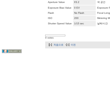
Aperture Value
f/3.2
색 공간
Exposure Bias Value
0 EV
Exposure 
Flash
No Flash
Focal Leng
ISO
200
Metering 
Shutter Speed Value
1/15 sec
날짜/시간
0 votes
처음으로
이전