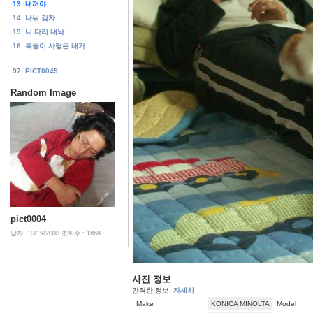
13. 내꺼야
14. 나눠 갖자
15. 니 다리 내놔
16. 복돌이 사랑은 내가
...
97. PICT0045
Random Image
pict0004
날자: 10/19/2008
조회수 : 1868
사진 정보
간략한 정보
자세히
Make
KONICA MINOLTA
Model