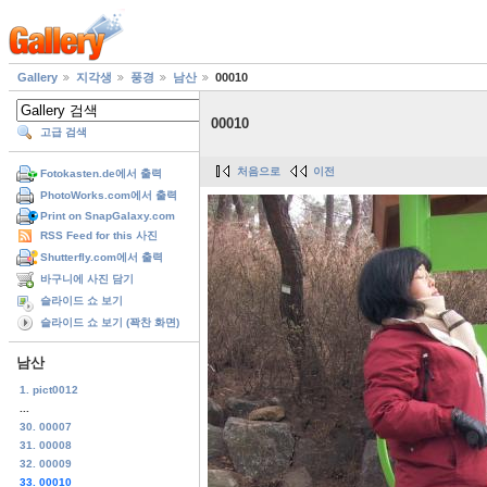
Gallery
지각생
풍경
남산
00010
00010
고급 검색
처음으로
이전
Fotokasten.de에서 출력
PhotoWorks.com에서 출력
Print on SnapGalaxy.com
RSS Feed for this 사진
Shutterfly.com에서 출력
바구니에 사진 담기
슬라이드 쇼 보기
슬라이드 쇼 보기 (꽉찬 화면)
남산
1. pict0012
...
30. 00007
31. 00008
32. 00009
33. 00010