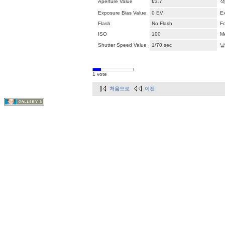
Aperture Value
f/3.7
색
Exposure Bias Value
0 EV
E
Flash
No Flash
F
ISO
100
M
Shutter Speed Value
1/70 sec
날
1 vote
처음으로
이전