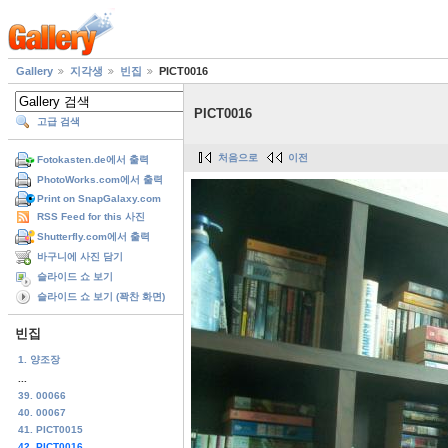
Gallery
지각생
빈집
PICT0016
PICT0016
고급 검색
처음으로
이전
Fotokasten.de에서 출력
PhotoWorks.com에서 출력
Print on SnapGalaxy.com
RSS Feed for this 사진
Shutterfly.com에서 출력
바구니에 사진 담기
슬라이드 쇼 보기
슬라이드 쇼 보기 (꽉찬 화면)
빈집
1. 양조장
...
39. 00066
40. 00067
41. PICT0015
42. PICT0016