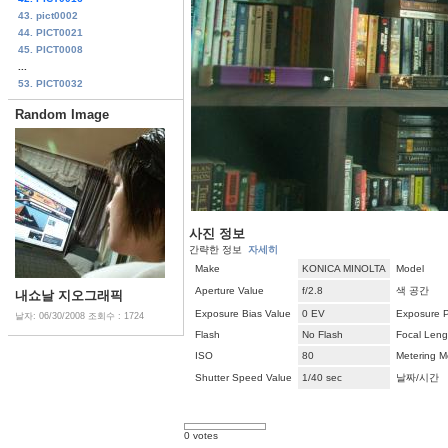
43. pict0002
44. PICT0021
45. PICT0008
...
53. PICT0032
Random Image
사진 정보
간략한 정보
자세히
Make
KONICA MINOLTA
Model
Aperture Value
f/2.8
색 공간
내쇼날 지오그래픽
Exposure Bias Value
0 EV
Exposure 
날자: 06/30/2008
조회수 : 1724
Flash
No Flash
Focal Leng
ISO
80
Metering 
Shutter Speed Value
1/40 sec
날짜/시간
0 votes