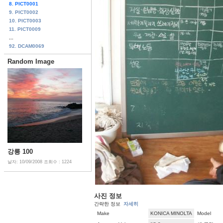
8. PICT0001
9. PICT0002
10. PICT0003
11. PICT0009
...
92. DCAM0069
Random Image
강릉 100
날자: 10/09/2008
조회수 : 1224
사진 정보
간략한 정보
자세히
Make
KONICA MINOLTA
Model