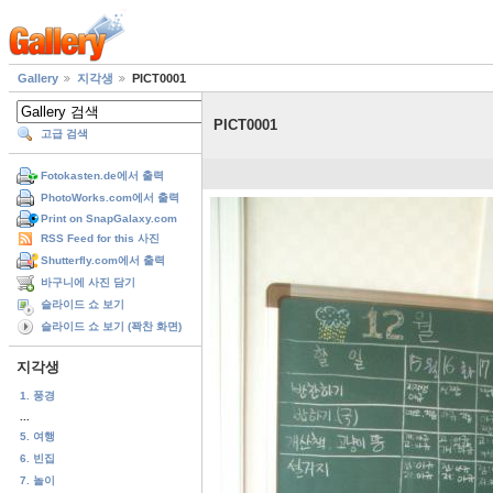
Gallery
지각생
PICT0001
PICT0001
고급 검색
Fotokasten.de에서 출력
PhotoWorks.com에서 출력
Print on SnapGalaxy.com
RSS Feed for this 사진
Shutterfly.com에서 출력
바구니에 사진 담기
슬라이드 쇼 보기
슬라이드 쇼 보기 (꽉찬 화면)
지각생
1. 풍경
...
5. 여행
6. 빈집
7. 놀이