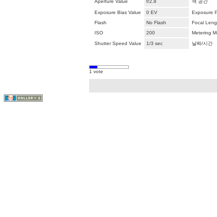
Aperture Value
f/2.8
색 공간
Exposure Bias Value
0 EV
Exposure 
Flash
No Flash
Focal Leng
ISO
200
Metering 
Shutter Speed Value
1/3 sec
날짜/시간
1 vote