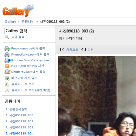
Gallery
공룡나비
사진090118_003 (2)
사진090118_003 (2)
고급 검색
회의하다여기봐
Fotokasten.de에서 출력
처음으로
이전
PhotoWorks.com에서 출력
Print on SnapGalaxy.com
RSS Feed for this 사진
Shutterfly.com에서 출력
바구니에 사진 담기
슬라이드 쇼 보기
슬라이드 쇼 보기 (꽉찬 화면)
공룡나비
1. 공룡장사질해
2. 사진090118_000
3. 사진090118_001
4. 사진090118_002
5. 사진090118_00...