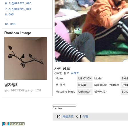
6. 사진081228_000
7. 사진081228_001
8. 005
...
60. 039
Random Image
사진 정보
간략한 정보
자세히
Make
LG CYON
Model
SH-
남자방3
색 공간
sRGB
Exposure Program
Pro
날자: 02/23/2008
조회수 : 1558
Metering Mode
Unknown
날짜/시간
Sun,
0 votes
처음으로
이전