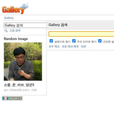
Gallery
Gallery 검색
고급 검색
Random Image
설명으로 찾기
주요 단어로 찾기
간단한 
모두 체크
모든 체크 해제
반전
소풍_존_라브_양군5
날자: 03/04/2008
조회수 : 1336