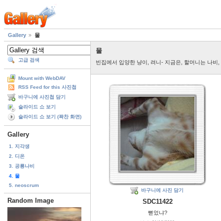
Gallery
물
물
고급 검색
빈집에서 입양한 냥이, 려니- 지금은, 할머니는 나비,
Mount with WebDAV
RSS Feed for this 사진첩
바구니에 사진첩 담기
슬라이드 쇼 보기
슬라이드 쇼 보기 (꽉찬 화면)
Gallery
1. 지각생
2. 디온
3. 공룡나비
4. 물
5. neoscrum
바구니에 사진 담기
Random Image
SDC11422
뻗었냐?