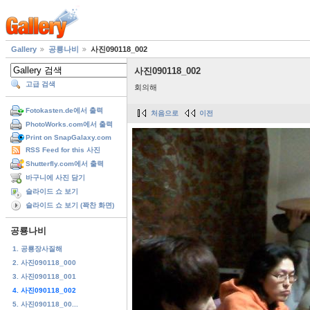
Gallery
공룡나비
사진090118_002
사진090118_002
고급 검색
회의해
Fotokasten.de에서 출력
처음으로
이전
PhotoWorks.com에서 출력
Print on SnapGalaxy.com
RSS Feed for this 사진
Shutterfly.com에서 출력
바구니에 사진 담기
슬라이드 쇼 보기
슬라이드 쇼 보기 (꽉찬 화면)
공룡나비
1. 공룡장사질해
2. 사진090118_000
3. 사진090118_001
4. 사진090118_002
5. 사진090118_00...