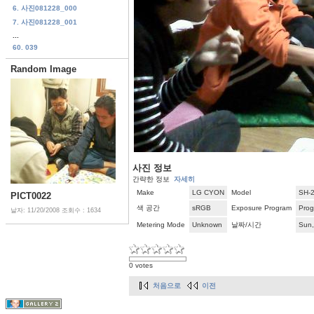
6. 사진081228_000
7. 사진081228_001
...
60. 039
Random Image
사진 정보
간략한 정보
자세히
Make
LG CYON
Model
SH-
PICT0022
색 공간
sRGB
Exposure Program
Pro
날자: 11/20/2008
조회수 : 1634
Metering Mode
Unknown
날짜/시간
Sun,
0 votes
처음으로
이전