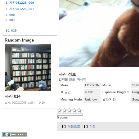
6. 사진081228_000
7. 사진081228_001
8. 005
9. 007
...
60. 039
Random Image
사진 정보
간략한 정보
자세히
Make
LG CYON
Model
SH-
색 공간
sRGB
Exposure Program
Pro
사진 014
Metering Mode
Unknown
날짜/시간
Sun,
날자: 02/25/2008
조회수 : 1410
0 votes
처음으로
이전