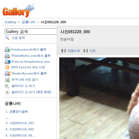
Gallery
공룡나비
사진081228_000
사진081228_000
고급 검색
언숭이앞
Fotokasten.de에서 출력
처음으로
이전
PhotoWorks.com에서 출력
Print on SnapGalaxy.com
RSS Feed for this 사진
Shutterfly.com에서 출력
바구니에 사진 담기
슬라이드 쇼 보기
슬라이드 쇼 보기 (꽉찬 화면)
공룡나비
1. 공룡장사질해
...
3. 사진090118_001
4. 사진090118_002
5. 사진090118_00...