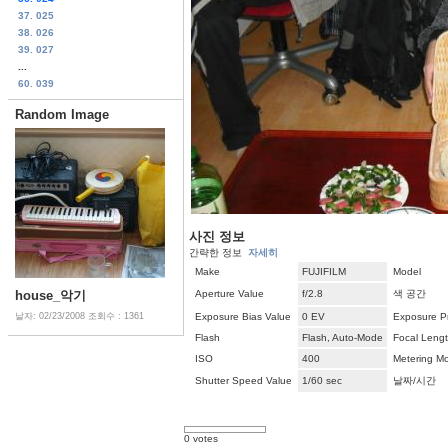
37. 025
38. 026
39. 027
...
60. 039
Random Image
사진 정보
간략한 정보
자세히
Make
FUJIFILM
Model
house_악기
Aperture Value
f/2.8
색 공간
날자: 02/23/2008
조회수 : 1361
Exposure Bias Value
0 EV
Exposure P
Flash
Flash, Auto-Mode
Focal Leng
ISO
400
Metering M
Shutter Speed Value
1/60 sec
날짜/시간
0 votes