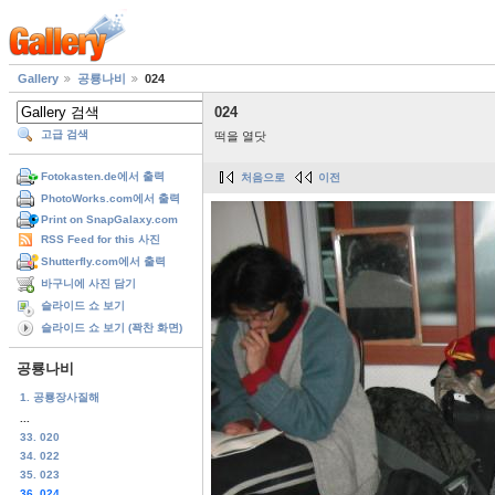
Gallery
공룡나비
024
024
고급 검색
떡을 열닷
Fotokasten.de에서 출력
처음으로
이전
PhotoWorks.com에서 출력
Print on SnapGalaxy.com
RSS Feed for this 사진
Shutterfly.com에서 출력
바구니에 사진 담기
슬라이드 쇼 보기
슬라이드 쇼 보기 (꽉찬 화면)
공룡나비
1. 공룡장사질해
...
33. 020
34. 022
35. 023
36. 024