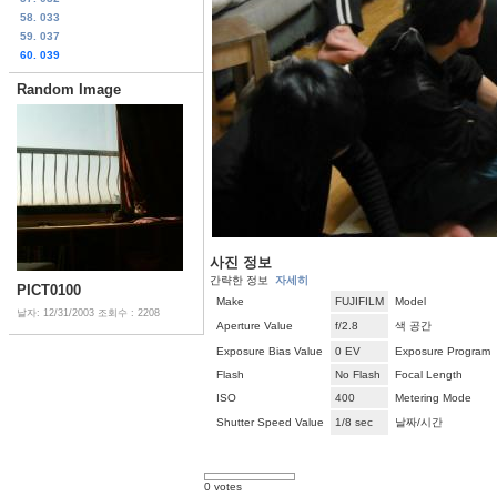
58. 033
59. 037
60. 039
Random Image
사진 정보
간략한 정보
자세히
PICT0100
Make
FUJIFILM
Model
날자: 12/31/2003
조회수 : 2208
Aperture Value
f/2.8
색 공간
Exposure Bias Value
0 EV
Exposure Program
Flash
No Flash
Focal Length
ISO
400
Metering Mode
Shutter Speed Value
1/8 sec
날짜/시간
0 votes