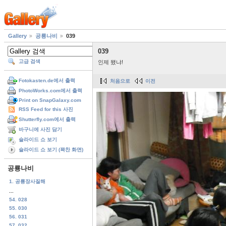
Gallery
공룡나비
039
039
고급 검색
인제 됐냐!
Fotokasten.de에서 출력
처음으로
이전
PhotoWorks.com에서 출력
Print on SnapGalaxy.com
RSS Feed for this 사진
Shutterfly.com에서 출력
바구니에 사진 담기
슬라이드 쇼 보기
슬라이드 쇼 보기 (꽉찬 화면)
공룡나비
1. 공룡장사질해
...
54. 028
55. 030
56. 031
57. 032