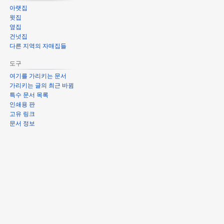
아랫집
윗집
옆집
건넛집
다른 지역의 자매집들
도구
여기를 가리키는 문서
가리키는 글의 최근 바뀜
특수 문서 목록
인쇄용 판
고유 링크
문서 정보