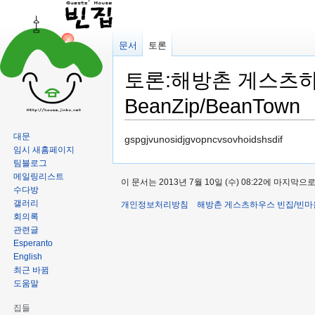
문서
토론
토론:해방촌 게스츠하우스
BeanZip/BeanTown
대문
둘
검
gspgjvunosidjgvopncvsovhoidshsdif
임시 새홈페이지
러
색
팀블로그
보
하
메일링리스트
이 문서는 2013년 7월 10일 (수) 08:22에 마지막
기
러
수다방
로
가
갤러리
개인정보처리방침
해방촌 게스츠하우스 빈집/빈마
가
기
회의록
관련글
기
Esperanto
English
최근 바뀜
도움말
집들