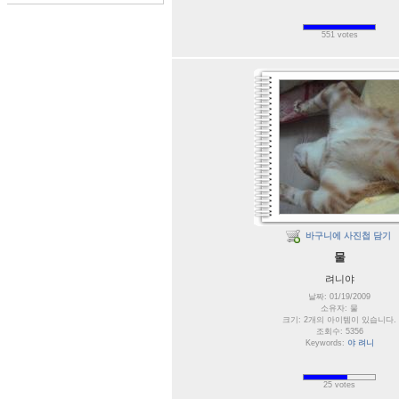
551 votes
바구니에 사진첩 담기
물
려니야
날짜: 01/19/2009
소유자: 물
크기: 2개의 아이템이 있습니다.
조회수: 5356
Keywords:
야 려니
25 votes