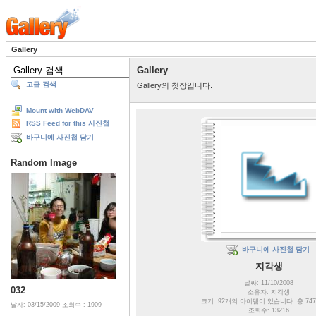
Gallery
Gallery
고급 검색
Gallery의 첫장입니다.
Mount with WebDAV
RSS Feed for this 사진첩
바구니에 사진첩 담기
Random Image
바구니에 사진첩 담기
지각생
날짜: 11/10/2008
032
소유자: 지각생
크기: 92개의 아이템이 있습니다. 총 74
날자: 03/15/2009
조회수 : 1909
조회수: 13216