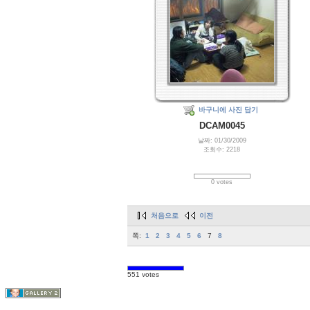
바구니에 사진 담기
DCAM0045
날짜: 01/30/2009
조회수: 2218
0 votes
처음으로
이전
쪽:
1
2
3
4
5
6
7
8
551 votes