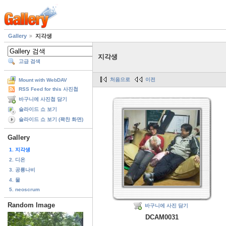
Gallery
지각생
지각생
고급 검색
처음으로
이전
Mount with WebDAV
RSS Feed for this 사진첩
바구니에 사진첩 담기
슬라이드 쇼 보기
슬라이드 쇼 보기 (꽉찬 화면)
Gallery
1. 지각생
2. 디온
3. 공룡나비
4. 물
5. neoscrum
Random Image
바구니에 사진 담기
DCAM0031