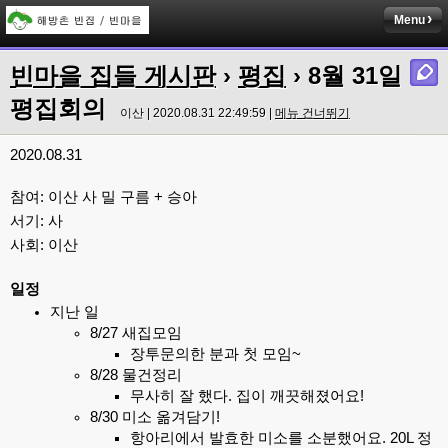
Menu
빈마을 집들 게시판
›
평집
› 8월 31일
평집회의
이산 | 2020.08.31 22:49:59 |
메뉴 건너뛰기
2020.08.31
참여: 이산 사 밀 구름 + 승아
서기: 사
사회: 이산
일정
지난 일
8/27 새집모임
장투문의한 분과 첫 모임~
8/28 물건정리
무사히 잘 했다. 집이 깨끗해졌어요!
8/30 미소 옮겨담기!
항아리에서 발효한 미소를 소분했어요. 20L 정