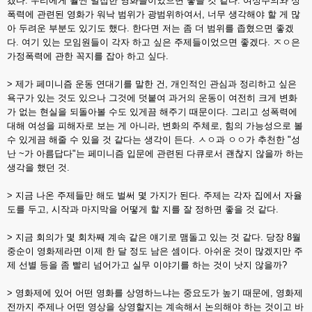
겠다.
우리에게 훨씬 밀접한 영화들이었으면 좋을 것 같다. 여성주의와 성
폭력에 관련된 영화가 워낙 범위가 광범위하여서, 너무 생각해야 할 게 많
아 두려운 부분도 있기도 했다. 한다면 저는 좀 더 범위를 좁혔으면 좋겠
다. 여기 있는 모임원들이 각자 하고 싶은 주제들이었으면 좋겠다.
ㅈㅇ은
가정폭력에 관한 꼭지를 잡아 하고 싶다.
> 제가 페미니즘 운동 연대기를 말한 건, 개인적인 관심과 정리하고 싶은
욕구가 있는 것도 있으나 그것에 덧붙여 과거의 운동이 여전히 크게 변화
가 없는 현실을 되돌아볼 수도 있게끔 해주기 때문이다. 그리고 성폭력에
대해 여성을 피해자로 보는 게 아니라, 변화의 주체로, 힘의 가능성으로 볼
수 있게끔 해줄 수 있을 것 같다는 생각이 든다. ㅅㅇ과 ㅇㅇ가 추천한 "성
난 ~가 아름답다"는 페미니즘 입문에 관련된 다큐로서 괜찮지 않을까 하는
생각을 했던 것.
> 지금 나온 주제들만 해도 벌써 몇 가지가 된다. 주제는 각자 집에서 자율
도를 두고, 시작과 마지막을 어떻게 할 지를 잘 정하면 좋을 것 같다.
> 지금 회의가 몇 회차째 계속 같은 얘기로 맴돌고 있는 것 같다. 당장 8월
중순이 영화제라면 이제 한 달 정도 남은 셈이다. 아쉬운 것이 많겠지만 주
제 선별 등을 좀 빨리 넘어가고 실무 이야기를 하는 것이 낫지 않을까?
> 영화제에 있어 어떤 영화를 상영하느냐는 중요도가 높기 때문에, 영화제
전까지 주제나 어떤 영상을 상영할지는 계속해서 논의해야 하는 것이고 바