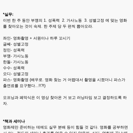
*실무:
이번 한 주 동안 부깽의 1. 성폭력 2. 가사노동 3. 성별고정 에 맞는 영화
를 찾아오는 것이 숙제. 한 주제 당 두 편씩 뽑아오라.
좌인- 영화촬영 + 서원이나 하루 꼬시기
글쎄- 성별고정
정민- 성폭력
부깽- 가사노동
한돌- 가사노동
수수- 성폭력
오디- 성별고정
파스- 영화촬영 (배우로. 영화 찾는 거 어렵대서 촬영을 시켰더니 파스가
출연료를 요구했다...!!?!)
오프닝과 폐막식은 이 영상 찾아온 거 보고 러닝타임 보고 결정하도록 하
자.
*책과 세미나
영화제만 준비하는 데에도 실무 분배 등이 힘들 것 같다. 영화를 공부하면