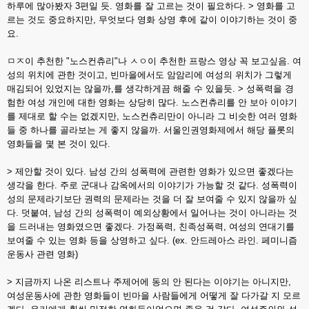
하루에 많아봤자 3편일 듯. 영화를 잘 고르는 것이 필요하다. >
영화를 고
르는 것도 중요하지만, 무엇보다 영화 상영 후에 같이 이야기하는 것이 중
요.
ㅁㅈ이 추천한 "노스컨츄리"나 ㅅㅇ이 추천한 프랑스 영상 꼭 보고싶음. 여
성의 위치에 관한 것이고, 빈마을에서도 암암리에 여성의 위치가 그렇게
매김되어 있었지는 않을까,를 생각하게끔 해줄 수 있을듯. >
성폭력을 경
험한 여성 개인에 대한 영화는 상당히 많다. 노스컨츄리를 안 보아 이야기
를 제대로 할 수는 없겠지만, 노스컨츄리만이 아니라 그 비슷한 여러 영화
들 중 하나를 골라보는 게 좋지 않을까. 서울인권영화제에서 해당 플롯의
영화들을 몇 본 것이 있다.
> 제안할 것이 있다. 남성 간의 성폭력에 관련한 영화가 있으면 좋겠다는
생각을 한다. 주로 군대나 감옥에서의 이야기가 가능할 것 같다. 성폭력이
성의 문제라기보단 권력의 문제라는 것을 더 잘 보여줄 수 있지 않을까 싶
다. 덧붙여, 남성 간의 성폭력이 예외상황에서 일어나는 것이 아니라는 것
을 드러내는 영화였으면 좋겠다.
가정폭력, 친족성폭력, 여성의 연대기를
보여줄 수 있는 영화 등을 상영하고 싶다. (ex. 안드레아스 라인. 페미니즘
운동사 관련 영화)
> 지금까지 나온 리스트나 주제어에 동의 안 된다는 이야기는 아니지만,
여성운동사에 관한 영화들이
빈마을 사람들에게 어떻게 잘 다가갈 지 모르